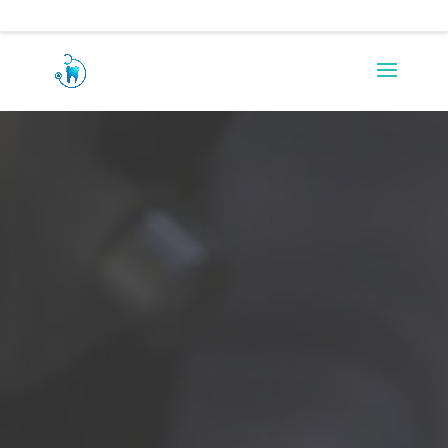
0217971290
rezah.allie@absamail.co.za