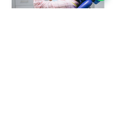
Hue am libero tempore cum soluta
nobis est condimentum
by
admin
|
Sep 4, 2020
|
Uncategorized
Vivamus maximus scelerisque cursus. Nullam
facilisis volutpat justo egestas tristique.
Aenean lacinia odio at nulla venenatis, et
pharetra justo...