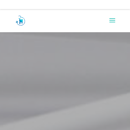
0217971290
rezah.allie@absamail.co.za