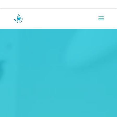
0217971290
rezah.allie@absamail.co.za