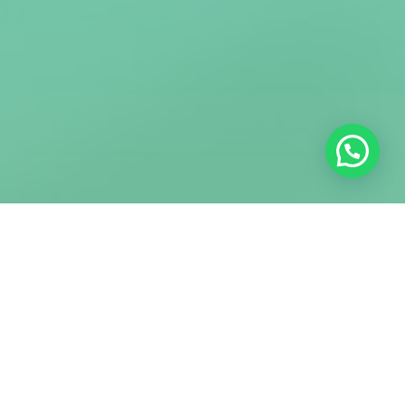
Sed vitae venenatis magna. Ut quis ligula mattis, interdum purus
ac, elementum mi. Phasellus porta lobortis massa, gravida egestas
nibh. Donec ornare laoreet tortor. Vivamus neque neque, pharetra
vel ipsum et, eleifend facilisis leo. Etiam viverra odio sit amet