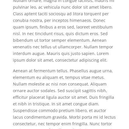
Nullam ornare, magna in congue facilisis, mauris mi
pulvinar leo, ac vehicula nunc dolor sit amet libero.
Class aptent taciti sociosqu ad litora torquent per
conubia nostra, per inceptos himenaeos. Donec
quam ipsum, finibus a eros sed, laoreet vestibulum
nisl. In nec tincidunt risus, quis dictum eros. Sed
bibendum ut tortor semper elementum. Aenean
venenatis nec tellus ut ullamcorper. Nullam tempor
interdum augue. Mauris quis justo sapien. Lorem
ipsum dolor sit amet, consectetur adipiscing elit.
Aenean at fermentum tellus. Phasellus augue urna,
elementum eu aliquam et, tempus vitae metus.
Nullam molestie ac nisi non consequat. Aliquam
ornare auctor sodales. Sed suscipit sagittis nibh,
efficitur placerat ligula auctor sit amet. Duis fringilla
et nibh in tristique. In sit amet congue diam.
Suspendisse commodo pretium libero, et auctor
lacus condimentum gravida. Morbi porta mi id lectus
consectetur, nec tempor enim fringilla. Nunc tortor