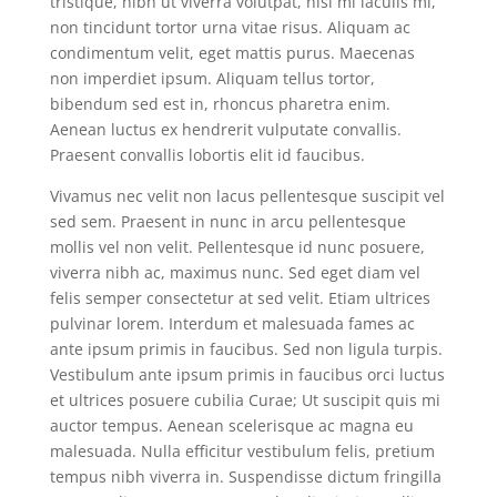
tristique, nibh ut viverra volutpat, nisi mi iaculis mi,
non tincidunt tortor urna vitae risus. Aliquam ac
condimentum velit, eget mattis purus. Maecenas
non imperdiet ipsum. Aliquam tellus tortor,
bibendum sed est in, rhoncus pharetra enim.
Aenean luctus ex hendrerit vulputate convallis.
Praesent convallis lobortis elit id faucibus.
Vivamus nec velit non lacus pellentesque suscipit vel
sed sem. Praesent in nunc in arcu pellentesque
mollis vel non velit. Pellentesque id nunc posuere,
viverra nibh ac, maximus nunc. Sed eget diam vel
felis semper consectetur at sed velit. Etiam ultrices
pulvinar lorem. Interdum et malesuada fames ac
ante ipsum primis in faucibus. Sed non ligula turpis.
Vestibulum ante ipsum primis in faucibus orci luctus
et ultrices posuere cubilia Curae; Ut suscipit quis mi
auctor tempus. Aenean scelerisque ac magna eu
malesuada. Nulla efficitur vestibulum felis, pretium
tempus nibh viverra in. Suspendisse dictum fringilla