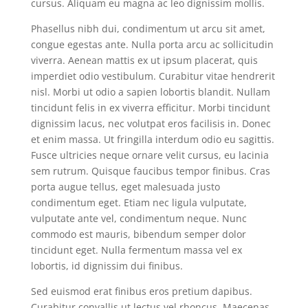
cursus. Aliquam eu magna ac leo dignissim mollis.
Phasellus nibh dui, condimentum ut arcu sit amet,
congue egestas ante. Nulla porta arcu ac sollicitudin
viverra. Aenean mattis ex ut ipsum placerat, quis
imperdiet odio vestibulum. Curabitur vitae hendrerit
nisl. Morbi ut odio a sapien lobortis blandit. Nullam
tincidunt felis in ex viverra efficitur. Morbi tincidunt
dignissim lacus, nec volutpat eros facilisis in. Donec
et enim massa. Ut fringilla interdum odio eu sagittis.
Fusce ultricies neque ornare velit cursus, eu lacinia
sem rutrum. Quisque faucibus tempor finibus. Cras
porta augue tellus, eget malesuada justo
condimentum eget. Etiam nec ligula vulputate,
vulputate ante vel, condimentum neque. Nunc
commodo est mauris, bibendum semper dolor
tincidunt eget. Nulla fermentum massa vel ex
lobortis, id dignissim dui finibus.
Sed euismod erat finibus eros pretium dapibus.
Curabitur convallis ut lectus vel rhoncus. Maecenas