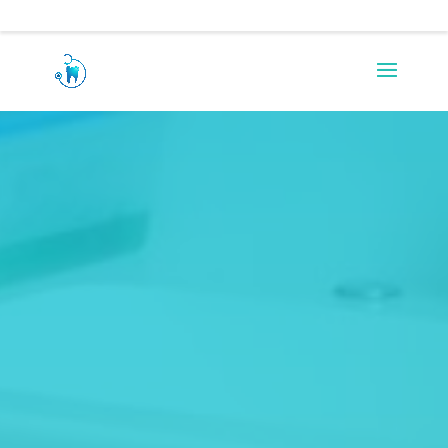
0217971290
rezah.allie@absamail.co.za