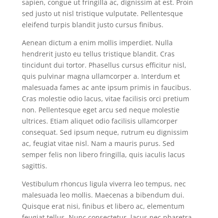
sapien, congue ut fringilla ac, dignissim at est. Proin
sed justo ut nisl tristique vulputate. Pellentesque
eleifend turpis blandit justo cursus finibus.
Aenean dictum a enim mollis imperdiet. Nulla
hendrerit justo eu tellus tristique blandit. Cras
tincidunt dui tortor. Phasellus cursus efficitur nisl,
quis pulvinar magna ullamcorper a. Interdum et
malesuada fames ac ante ipsum primis in faucibus.
Cras molestie odio lacus, vitae facilisis orci pretium
non. Pellentesque eget arcu sed neque molestie
ultrices. Etiam aliquet odio facilisis ullamcorper
consequat. Sed ipsum neque, rutrum eu dignissim
ac, feugiat vitae nisl. Nam a mauris purus. Sed
semper felis non libero fringilla, quis iaculis lacus
sagittis.
Vestibulum rhoncus ligula viverra leo tempus, nec
malesuada leo mollis. Maecenas a bibendum dui.
Quisque erat nisi, finibus et libero ac, elementum
feugiat tellus. Nunc consectetur, lacus nec pharetra