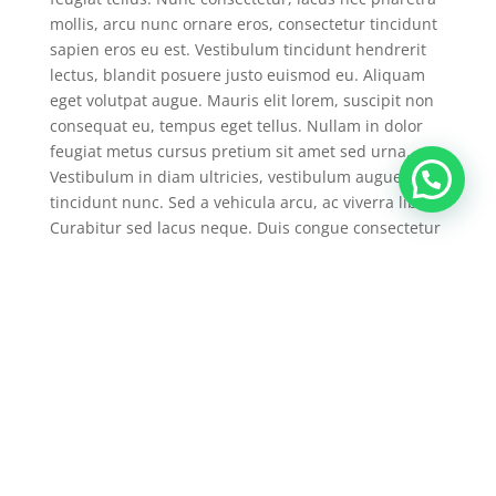
mollis, arcu nunc ornare eros, consectetur tincidunt
sapien eros eu est. Vestibulum tincidunt hendrerit
lectus, blandit posuere justo euismod eu. Aliquam
eget volutpat augue. Mauris elit lorem, suscipit non
consequat eu, tempus eget tellus. Nullam in dolor
feugiat metus cursus pretium sit amet sed urna.
Vestibulum in diam ultricies, vestibulum augue sed,
tincidunt nunc. Sed a vehicula arcu, ac viverra libero.
Curabitur sed lacus neque. Duis congue consectetur
magna a egestas. Proin id dignissim nulla, sed
tristique diam. Pellentesque vel elit semper,
accumsan arcu nec, consequat tellus.
Sed vitae feugiat odio. Cras luctus iaculis ipsum, non
convallis quam pharetra vitae. In sollicitudin varius
leo, ac viverra enim faucibus sit amet. Phasellus
sagittis interdum metus quis bibendum. Nunc
vulputate molestie risus vel suscipit. Sed nibh justo,
facilisis non cursus sit amet, gravida at lectus.